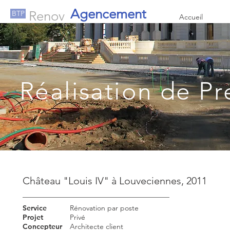
Agencement
Renov
BTP
Accueil
Réalisation de Pr
Château "Louis IV" à Louveciennes, 2011
Service
Rénovation par poste
Projet
Privé
Concepteur
Architecte client