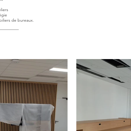
liers
égie
liers de bureaux.