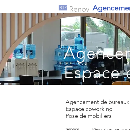
Agenceme
Renov
BTP
Agencem
Espace 
Pose de
Agencement de bureaux
Espace coworking
Pose de mobiliers
Service
Rénovation
par post