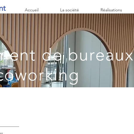
nt
Accueil
La société
Réalisations
ent de bureaux
coworking
 mobiliers
es